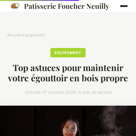
Patisserie Foucher Neuilly
Accueil
›
Equipement
EQUIPEMENT
Top astuces pour maintenir
votre égouttoir en bois propre
Victoria
•
17 octobre 2025
•
5 min de lecture