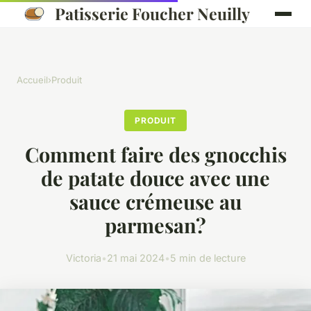
Patisserie Foucher Neuilly
Accueil
›
Produit
PRODUIT
Comment faire des gnocchis
de patate douce avec une
sauce crémeuse au
parmesan?
Victoria
•
21 mai 2024
•
5 min de lecture